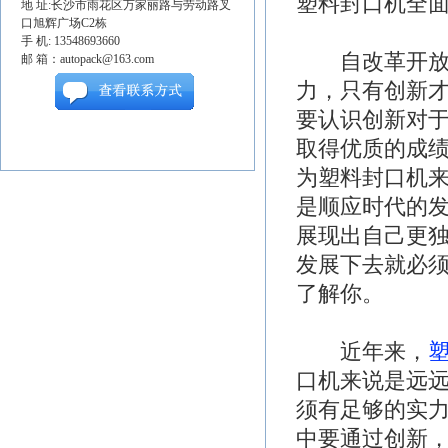
塑料封口机全
地 址:长沙市雨花区万家丽路与劳动路叉
口旭辉广场C2栋
手 机: 13548693660
自改革开放以
邮 箱：autopack@163.com
力，只有创新
要认识创新对
取得优质的成
为塑料封口机
是顺应时代的
展现出自己更
发展下去就必
了解你。
近年来，
口机来说是远
须有足够的实
中要通过创新